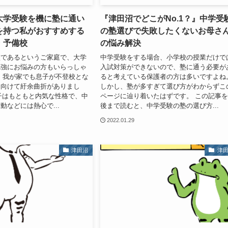
大学受験を機に塾に通い
『津田沼でどこがNo.1？』中学受
を持つ私がおすすめする
の塾選びで失敗したくないお母さ
・予備校
の悩み解決
校であるというご家庭で、大学
中学受験をする場合、小学校の授業だけで
勉強にお悩みの方もいらっしゃ
入試対策ができないので、塾に通う必要が
 我が家でも息子が不登校とな
ると考えている保護者の方は多いですよね
に向けて紆余曲折がありまし
しかし、塾が多すぎて選び方がわからずこ
子はもともと内気な性格で、中
ページに辿り着いたはずです。 この記事
動などには熱心で...
後まで読むと、中学受験の塾の選び方...
2022.01.29
津田沼
津