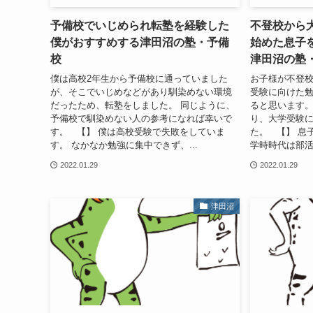
予備校でいじめられ転塾を経験した
不登校から
僕がおすすめする津田沼の塾・予備
始めた息子
校
津田沼の塾
僕は高校2年生から予備校に通っていました
お子様が不登
が、そこでいじめなどがあり馴染めない環境
受験に向けた
だったため、転塾をしました。 同じように、
ると思います。
予備校で馴染めない人の参考になれば幸いで
り、大学受験
す。 【】 僕は高校受験で失敗をしていま
た。 【】 息
す。 なかなか勉強に集中できず、...
学時時代は部活
2022.01.29
2022.01.29
津田沼