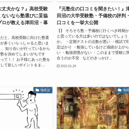
大丈夫かな？』高校受験
『元塾生の口コミを聞きたい！』
くないなら塾選びに妥協
田沼の大学受験塾・予備校の評判
プロが教える津田沼・幕
口コミを一挙大公開
】
【】 そろそろ塾・予備校に行くべき時期
と思っている方は多いのではないでしょう
生だと、高校受験に向けた塾選
か。 ・定期テストの点数が悪い ・模試で
方が多くいらっしゃると思いま
定ばかり ・勉強しているけど成績が上が
く、知り合いが行っているから
い ・勉強習慣がない ・このままで受験に
で塾を決めてしまいがちです
合うのか不安 などのきっかけ...
って！！ お子様にあった塾を
して欲しいポイントをま...
2022.01.29
津田沼
津