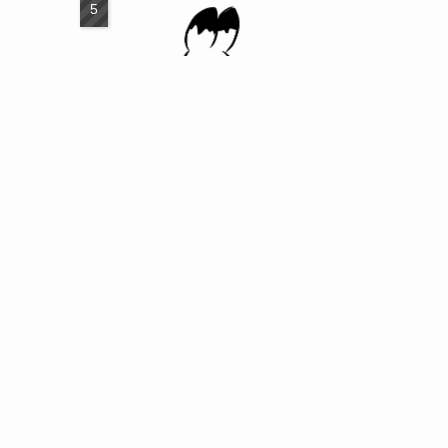
『市川で探さなきゃ。』おすすめ塾・予備校ラ
ンキング：料金費用相場・口コミ評判・中学/高
校/大学受験
アースダンボール】
に移転致しました。引き続きのご愛顧の
受験・中学受験も対応
に移転致しました。引き続きのご愛顧