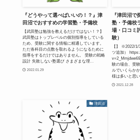
『どうやって選べばいいの！？』津
『津田沼で
田沼でおすすめの学習塾・予備校
塾・予備校
場・口コミ評
【武田塾は勉強を教えるだけではない！？】
験）
武田塾はトップレベルの個別指導をしている
ため、受験に関する情報に精通しています。
【】 ※2022
ただ各科目の点数を取れるようになるために
ツ追加） https:/
指導をするだけではありません。 受験の戦略
v=2_Mmjd
設計 失敗しない塾選び さまざまな理...
験の場合、受
ルでいくらか
2022.01.29
様は多いと思い
2021.12.28
津田沼