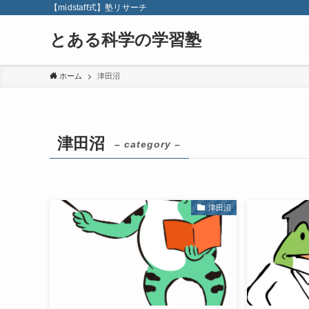
【midstaff式】塾リサーチ
とある科学の学習塾
ホーム
津田沼
津田沼
– category –
津田沼