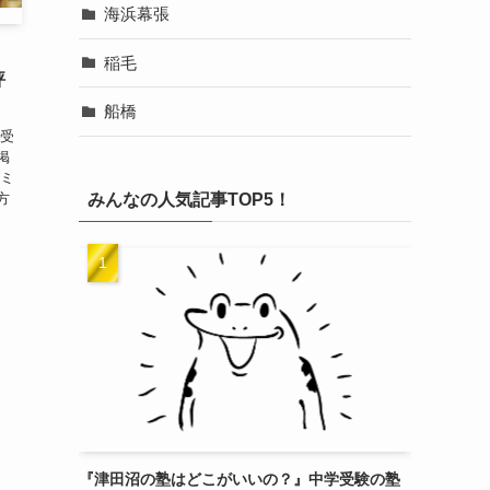
海浜幕張
稲毛
評
船橋
学受
掲
コミ
みんなの人気記事TOP5！
方
『津田沼の塾はどこがいいの？』中学受験の塾