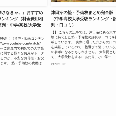
探さなきゃ。』おすすめ
津田沼の塾・予備校まとめ完全版
ランキング（料金費用相
（中学高校大学受験ランキング・
判・中学/高校/大学受
判・口コミ）
【】 こちらの記事では、津田沼にある大
験に特化した塾・予備校の評判や口コミを
/1/3更新！（音声・動画コンテン
載しています。 実際に通った方からの口
/www.youtube.com/watch?
を掲載しているので、塾選びで迷っている
we69w ご家庭内で初めての大学受
の参考になるかもしれません。 大前提とし
験に関する様々な費用がトータ
て、大学受験をするにあたり、小中学生...
かるのか、不安なお母様・お父
ます。 塾・予備校の費用は...
2021.10.15