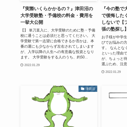
『実際いくらかかるの？』津田沼の
『今の塾で
大学受験塾・予備校の料金・費用を
で後悔した
一挙大公開
しないで【
張の塾探し
【】 単刀直入に、大学受験のために塾・予備
校に通うことは必須だと思ってください。 大
お子様が中学
学受験で第一志望に合格できるか否かは、本
びでお悩みの
番の運にも少なからず左右されてしまいます
す。 なんとな
が、入学以降の人生への有意義な投資となり
といった理由
ます。 大学受験をする人のうち、約50...
が、ちょっと待
選ぶため、注意
2022.01.29
2022.01.29
津田沼