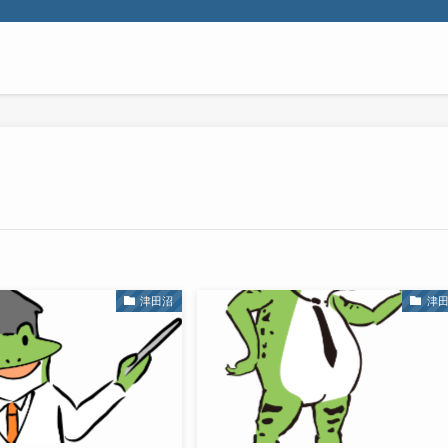
津田沼
津