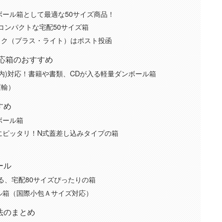
ール箱として最適な50サイズ商品！
コンパクトな宅配50サイズ箱
パック（プラス・ライト）はポスト投函
応箱のおすすめ
内)対応！書籍や書類、CDが入る軽量ダンボール箱
運輸）
すめ
ボール箱
にピッタリ！N式蓋差し込みタイプの箱
ール
る、宅配80サイズぴったりの箱
ル箱（国際小包Ａサイズ対応）
法のまとめ